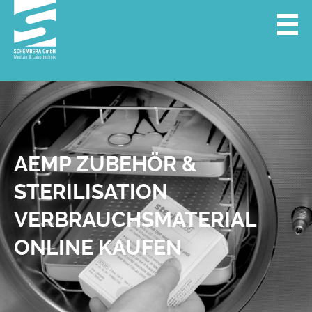
AEMP ZUBEHÖR &
STERILISATION
VERBRAUCHS­MATERIAL
ONLINE KAUFEN